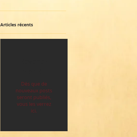
Articles récents
Revenez
bientôt
Dès que de
nouveaux posts
seront publiés,
vous les verrez
ici.