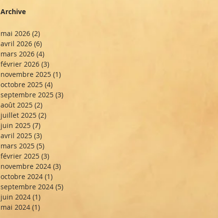
Archive
mai 2026
(2)
2 posts
avril 2026
(6)
6 posts
mars 2026
(4)
4 posts
février 2026
(3)
3 posts
novembre 2025
(1)
1 post
octobre 2025
(4)
4 posts
septembre 2025
(3)
3 posts
août 2025
(2)
2 posts
juillet 2025
(2)
2 posts
juin 2025
(7)
7 posts
avril 2025
(3)
3 posts
mars 2025
(5)
5 posts
février 2025
(3)
3 posts
novembre 2024
(3)
3 posts
octobre 2024
(1)
1 post
septembre 2024
(5)
5 posts
juin 2024
(1)
1 post
mai 2024
(1)
1 post