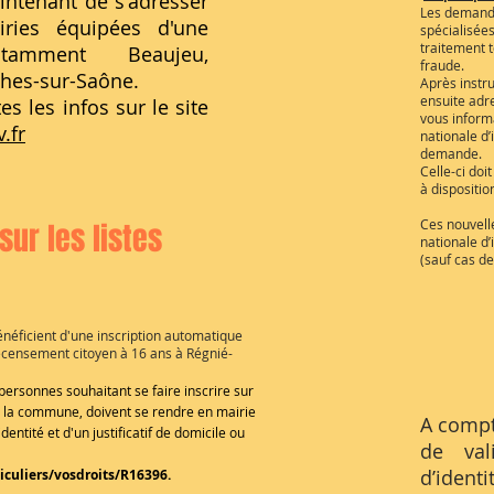
intenant de s'adresser
Les demande
ries équipées d'une
spécialisées
traitement t
otamment Beaujeu,
fraude.
èches-sur-Saône.
Après instr
ensuite adr
es les infos sur le site
vous informa
.fr
nationale d’
demande.
Celle-ci doi
à dispositio
Ces nouvell
sur les listes
nationale d’
(sauf cas de
énéficient d'une inscription automatique
 recensement citoyen à 16 ans à Régnié-
 personnes souhaitant se faire inscrire sur
de la commune, doivent se rendre en mairie
A compt
dentité et d'un justificatif de domicile
ou
de val
d’identi
ticuliers/vosdroits/R16396
.