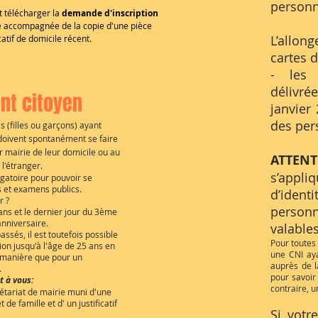
personn
 télécharger la
demande d'inscription
e accompagnée de la copie d'une pièce
L’allo
icatif de domicile récent.
cartes d
- les 
délivrée
t citoyen
janvier
des per
s (filles ou garçons) ayant
 doivent spontanément se faire
 mairie de leur domicile ou au
ATTEN
 l'étranger.
s’appli
igatoire pour pouvoir se
 et examens publics.
d’iden
r ?
person
 ans et le dernier jour du 3ème
'anniversaire.
valables
assés, il est toutefois possible
Pour toutes
ion jusqu'à l'âge de 25 ans en
une CNI aya
manière que pour un
auprès de l
.
pour savoir
t à vous:
contraire, 
étariat de mairie muni d'une
et de famille
et d' un justificatif
Si votre