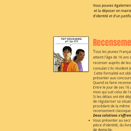
Vous pouvez également
et la déposer en mairi
d'identité et d'un justif
Recensemen
T
ous les jeunes Françai
atteint l'âge de 16 ans
recenser auprès de leur
consulat s'ils résident à
Cette formalité est obl
présenter aux concours
Quand se faire recense
Entre le jour de ses 16
mois qui suit celui de l
Si les délais ont été dép
de régulariser sa situat
procédant de la même 
recensement classique
Deux solutions s'offren
Vous présenter au secr
pièce d'identité, du livr
de domicile.