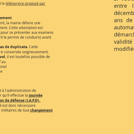
t le
téléservice proposé par
entre 
décembr
sement
ans de 
nt, la mairie délivre une
automat
ent. Cette attestation est
pour se présenter aux examens
démarc
nt le permis de conduire) avant
validité
pas de duplicata
. Cette
modifié
être conservée soigneusement.
vol
, il est toutefois possible de
f au
onal
ge
à l'administration de
 qu'il effectue la
journée
on de défense (J.A.P.D).
il est donc nécessaire
 militaires de tout
changement