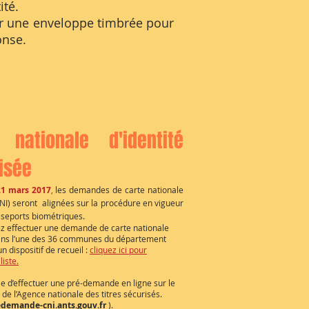
ité.
r une enveloppe timbrée pour
onse.
 nationale d'identité
isée
21 mars 2017
,
les demandes de carte nationale
CNI) seront alignées sur la procédure en vigueur
sseports biométriques.
z effectuer une demande de carte nationale
dans l’une des 36 communes du département
n dispositif de recueil :
cliquez ici pour
liste.
ble d’effectuer une pré-demande en ligne sur le
t de l’Agence nationale des titres sécurisés.
edemande-cni.ants.gouv.fr
).