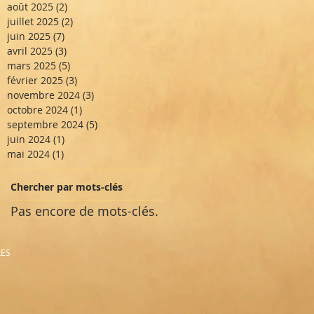
août 2025
(2)
2 posts
juillet 2025
(2)
2 posts
juin 2025
(7)
7 posts
avril 2025
(3)
3 posts
mars 2025
(5)
5 posts
février 2025
(3)
3 posts
novembre 2024
(3)
3 posts
octobre 2024
(1)
1 post
septembre 2024
(5)
5 posts
juin 2024
(1)
1 post
mai 2024
(1)
1 post
Chercher par mots-clés
Pas encore de mots-clés.
LES