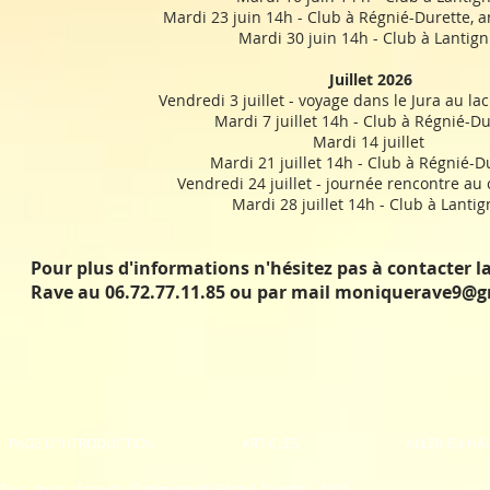
Mardi 23 juin 14h - Club à Régnié-Durette, a
Mardi 30 juin 14h - Club à Lantign
Juillet 2026
Vendredi 3 juillet - voyage dans le Jura au la
Mardi 7 juillet 14h - Club à Régnié-Du
Mardi 14 juillet
Mardi 21 juillet 14h - Club à Régnié-D
Vendredi 24 juillet - journée rencontre au 
Mardi 28 juillet 14h - Club à Lantig
Pour plus d'informations n'hésitez pas à contacter 
Rave au 06.72.77.11.85 ou par mail
moniquerave9@g
PAGE D'INTRODUCTION
ARTICLES
ALLER EN HA
Tous droits réservés. Commune de Régnié-Durette - 2015 -