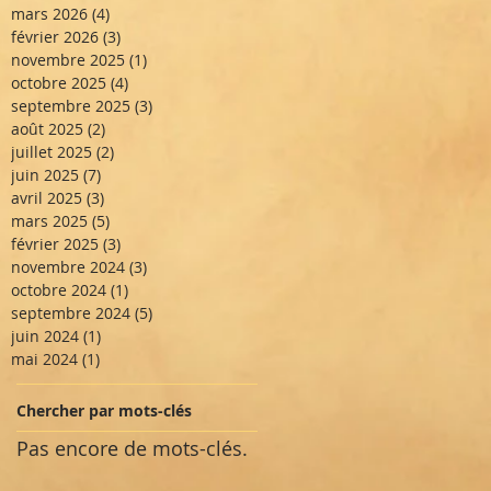
mars 2026
(4)
4 posts
février 2026
(3)
3 posts
novembre 2025
(1)
1 post
octobre 2025
(4)
4 posts
septembre 2025
(3)
3 posts
août 2025
(2)
2 posts
juillet 2025
(2)
2 posts
juin 2025
(7)
7 posts
avril 2025
(3)
3 posts
mars 2025
(5)
5 posts
février 2025
(3)
3 posts
novembre 2024
(3)
3 posts
octobre 2024
(1)
1 post
septembre 2024
(5)
5 posts
juin 2024
(1)
1 post
mai 2024
(1)
1 post
Chercher par mots-clés
Pas encore de mots-clés.