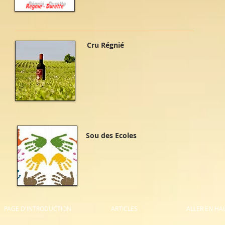
Cru Régnié
Sou des Ecoles
PAGE D'INTRODUCTION
ARTICLES
ALLER EN HA