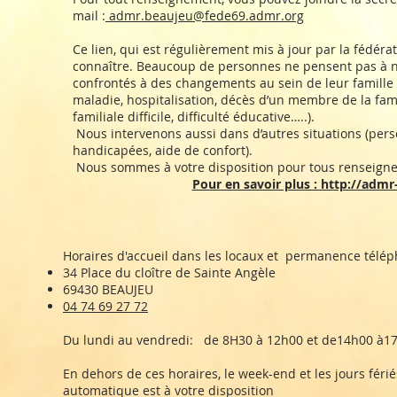
mail :
admr.beaujeu@fede69.admr.org
Ce lien, qui est régulièrement mis à jour par la fédér
connaître. Beaucoup de personnes ne pensent pas à no
confrontés à des changements au sein de leur famille 
maladie, hospitalisation, décès d’un membre de la famil
familiale difficile, difficulté éducative…..).
Nous intervenons aussi dans d’autres situations (per
handicapées, aide de confort).
Nous sommes à votre disposition pour tous renseig
Pour en savoir plus : http://admr
Horaires d'accueil dans les locaux et permanence télé
34 Place du cloître de Sainte Angèle
69430 BEAUJEU
04 74 69 27 72
Du lundi au vendredi: de 8H30 à 12h00 et de14h00 à1
En dehors de ces horaires, le week-end et les jours féri
automatique est à votre disposition