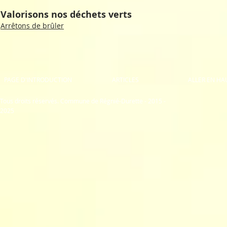
Valorisons nos déchets verts
Arrêtons de brûler
PAGE D'INTRODUCTION
ARTICLES
ALLER EN HA
Tous droits réservés. Commune de Régnié-Durette - 2015 -
2025