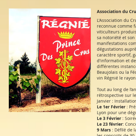
Association du Cr
L'Association du Cr
reconnue comme fai
viticulteurs produi
sa notoriété et son
manifestations com
dégustations aupr
caractère sportif, 
d'information et de
différentes instan
Beaujolais ou la Fé
vin Régnié le rayo
Tout au long de l’a
rétrospective sur l
Janvier : Installat
Le 1er Février
: Pr
Lyon pour une dégu
Le 3 Février
: Soiré
Le 23 février
: Conc
9 Mars
: Défilé de 
les conscrits de 30