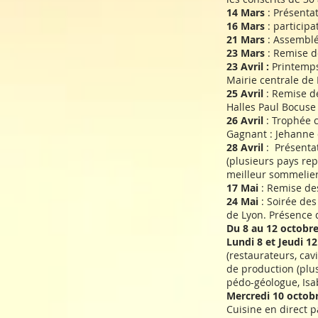
14 Mars
: Présenta
16 Mars
: participa
21 Mars
: Assemblé
23 Mars
: Remise d
23 Avril :
Printemps 
Mairie centrale de L
25 Avril
: Remise de
Halles Paul Bocuse 
26 Avril
: Trophée c
Gagnant : Jehanne 
28 Avril
: Présentat
(plusieurs pays rep
meilleur sommelier
17 Mai
: Remise des
24 Mai
: Soirée des
de Lyon. Présence d
Du 8 au 12 octobr
Lundi 8 et Jeudi 1
(restaurateurs, cav
de production (plus
pédo-géologue, Isab
Mercredi 10 octob
Cuisine en direct p