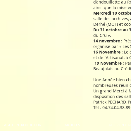
d’andouillette au R
ainsi que la mise e
Mercredi 10 octobr
salle des archives,
Derhé (MOF) et coo
Du 31 octobre au
du Cru ».
14 novembre
: Pré
organisé par « Les 
16 Novembre
: Le 
et de l’Artisanat, à
19 Novembre
: Pa
Beaujolais au Crédi
Une Année bien cha
nombreuses réunion
Un grand Merci à M
disposition des sal
Patrick PECHARD, P
Tél : 04.74.04.38.8
PAGE D'INTRODUCTION
ARTICLES
ALLER EN HA