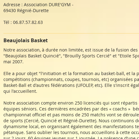
Adresse : Association DURE'GYM -
69430 Régnié-Durette
Tél : 06.87.57.82.63
Beaujolais Basket
Notre association, à durée non limitée, est issue de la fusion de
"Beaujolais Basket Quincié", "Brouilly Sports Cercié" et "Etoile Sp
mai 2007.
Elle a pour objet "l'initiation et la formation au basket-ball, et la
compétitions (championnats, coupes, tournois, etc) organisées pa
Basket-Ball et d'autres fédérations (UFOLEP, etc). Elle s'inscrit
qui l'accueillent.
Notre association compte environ 250 licenciés qui sont répartis
équipes séniors. Ces dernières encadrées par des « coachs » bén
championnat officiel et pas moins de 250 matchs vont se dérouler 
de sports (Cercié, Quincié et Régnié-Durette). Nous continuons d
dynamisme local, en organisant également des manifestations tel
pétanque. Sans oublier les tournois, nous accueillons à cette oc
sur 2 jours, 60 équipes jeunes sur 1 journée. La présence d’une 