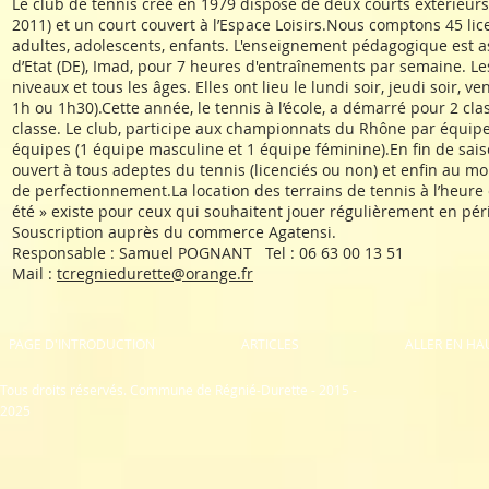
Le club de tennis créé en 1979 dispose de deux courts extérieur
2011) et un court couvert à l’Espace Loisirs.Nous comptons 45 lic
adultes, adolescents, enfants. L'enseignement pédagogique est 
d’Etat (DE), Imad, pour 7 heures d'entraînements par semaine. Le
niveaux et tous les âges. Elles ont lieu le lundi soir, jeudi soir, 
1h ou 1h30).Cette année, le tennis à l’école, a démarré pour 2 cl
classe. Le club, participe aux championnats du Rhône par équipe
équipes (1 équipe masculine et 1 équipe féminine).En fin de sais
ouvert à tous adeptes du tennis (licenciés ou non) et enfin au mois 
de perfectionnement.La location des terrains de tennis à l’heure 
été » existe pour ceux qui souhaitent jouer régulièrement en péri
Souscription auprès du commerce Agatensi.
Responsable : Samuel POGNANT Tel : 06 63 00 13 51
Mail :
tcregniedurette@orange.fr
PAGE D'INTRODUCTION
ARTICLES
ALLER EN HA
Tous droits réservés. Commune de Régnié-Durette - 2015 -
2025