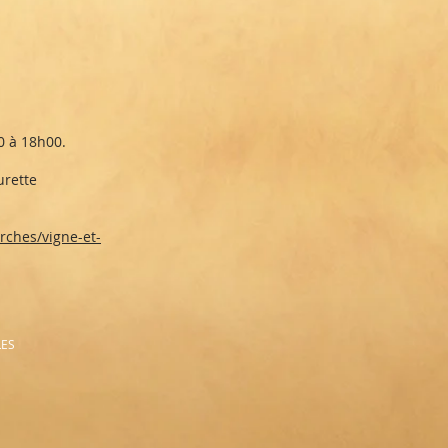
0 à 18h00.
urette
arches/vigne-et-
LES