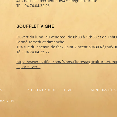
​41 Chaussée d'Erpent - 69430 Régnié-Durette
Tél : 04.74.04.32.96
SOUFFLET VIGNE
Ouvert du lundi au vendredi de 8h00 à 12h00 et de 14h0
Fermé samedi et dimanche
194 rue du chemin de fer - Saint Vincent 69430 Régnié-D
Tél : 04.74.04.35.77
https://www.soufflet.com/fr/nos-filieres/agriculture-et-m
espaces-verts
ES
ALLER EN HAUT DE CETTE PAGE
MENTIONS LÉGA
te - 2015 -