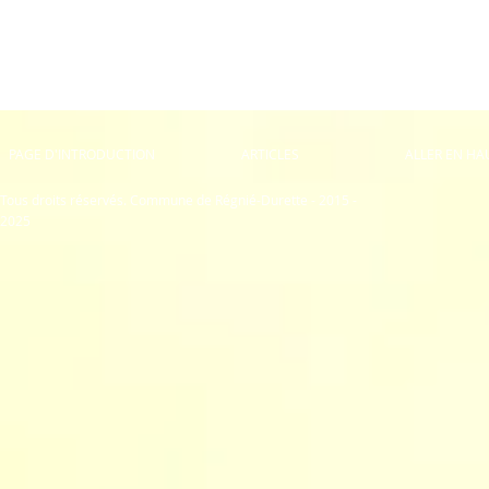
PAGE D'INTRODUCTION
ARTICLES
ALLER EN HA
Tous droits réservés. Commune de Régnié-Durette - 2015 -
2025