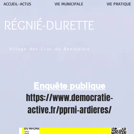
ACCUEIL-ACTUS
VIE MUNICIPALE
VIE PRATIQUE
RÉGNIÉ-DURETTE
V i l l a g e d e s C r u s d u B e a u j o l a i s
Enquête publique
https://www.democratie-
active.fr/pprni-ardieres/