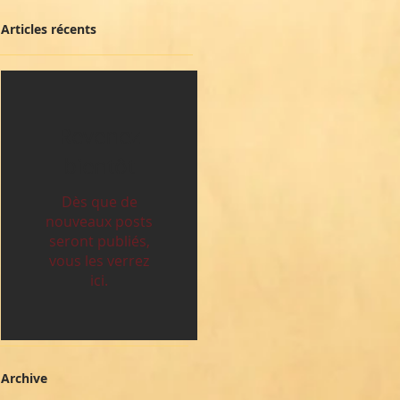
Articles récents
Revenez
bientôt
Dès que de
nouveaux posts
seront publiés,
vous les verrez
ici.
Archive